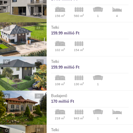
2
2
156 m
560 m
1
4
Telki
23
159.99 millió Ft
2
2
102 m
154 m
Telki
5
159.99 millió Ft
2
2
108 m
130 m
1
Budajenő
28
170 millió Ft
2
2
218 m
943 m
1
4
Telki
16