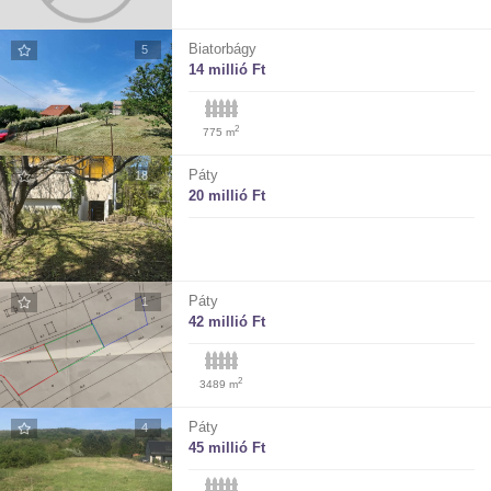
Biatorbágy
5
14 millió Ft
2
775 m
Páty
18
20 millió Ft
Páty
1
42 millió Ft
2
3489 m
Páty
4
45 millió Ft