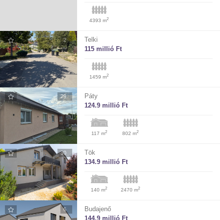
2
4393 m
Telki
2
115 millió Ft
2
1459 m
Páty
29
124.9 millió Ft
2
2
117 m
802 m
Tök
30
134.9 millió Ft
2
2
140 m
2470 m
Budajenő
6
144.9 millió Ft