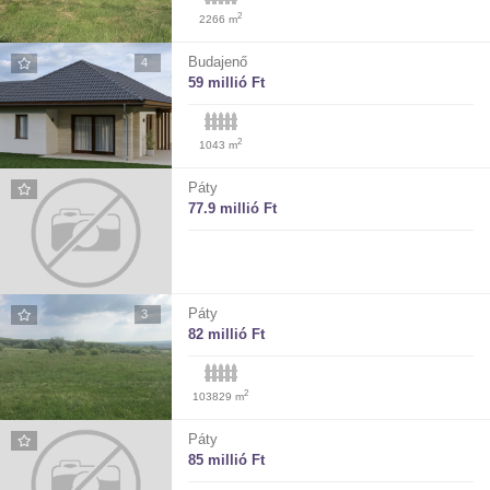
2
2266 m
Budajenő
4
59 millió Ft
2
1043 m
Páty
77.9 millió Ft
Páty
3
82 millió Ft
2
103829 m
Páty
85 millió Ft