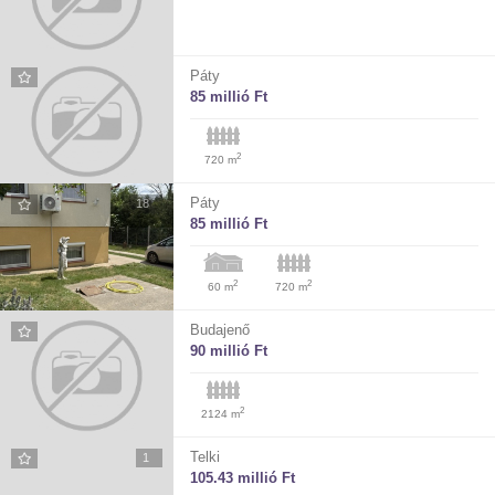
Páty
85 millió Ft
2
720 m
Páty
18
85 millió Ft
2
2
60 m
720 m
Budajenő
90 millió Ft
2
2124 m
Telki
1
105.43 millió Ft