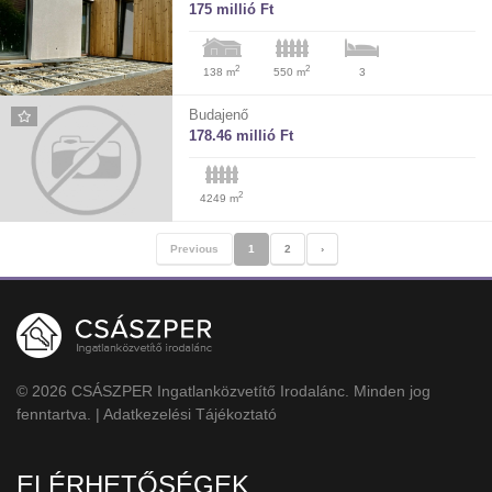
175 millió Ft
2
2
138 m
550 m
3
Budajenő
178.46 millió Ft
2
4249 m
Previous
1
2
›
© 2026 CSÁSZPER Ingatlanközvetítő Irodalánc. Minden jog
fenntartva. |
Adatkezelési Tájékoztató
ELÉRHETŐSÉGEK