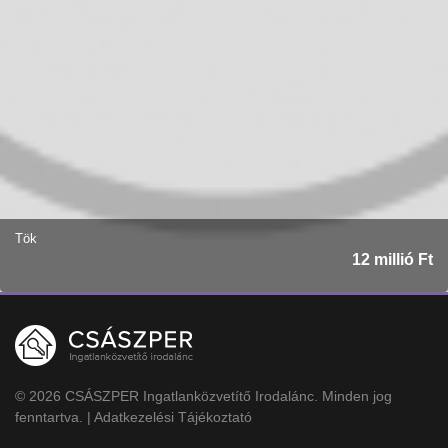
Tök
12 millió Ft
© 2026 CSÁSZPER Ingatlanközvetítő Irodalánc. Minden jog
fenntartva. |
Adatkezelési Tájékoztató