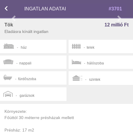
INGATLAN ADATAI
#3701
Previous
Next
Tök
12 millió Ft
Eladásra kínált ingatlan
- ház
- telek
- nappali
- hálószoba
- fürdőszoba
- szintek
- garázsok
Környezete:
Főúttól 30 méterre présházak mellett
Présház: 17 m2