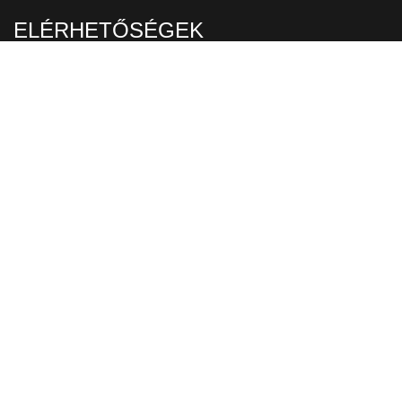
ELÉRHETŐSÉGEK
TELKI
Budajenői út 4.
Telefon/fax:
+36-26-372-684
Mobil:
+36-30-999-8599
Email:
csaszpertelki@gmail.com
PÁTY
Rákóczi út 18.
Telefon/fax:
+36-23-343-917
Mobil:
+36-30-280-1674
Email:
csaszperpaty@gmail.com