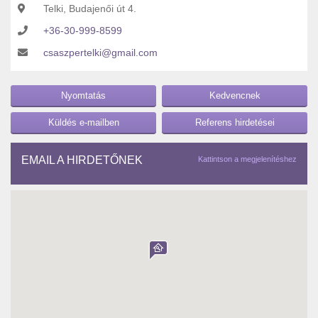
Telki, Budajenői út 4.
+36-30-999-8599
csaszpertelki@gmail.com
Nyomtatás
Kedvencnek
Küldés e-mailben
Referens hirdetései
EMAIL A HIRDETŐNEK
Kattintson a megjelenítéshez