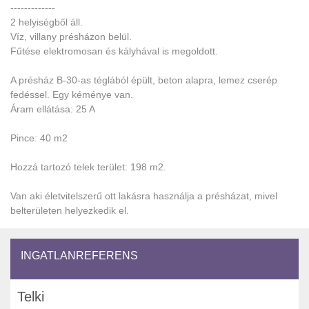
-------------
2 helyiségből áll.
Víz, villany présházon belül.
Fűtése elektromosan és kályhával is megoldott.
A présház B-30-as téglából épült, beton alapra, lemez cserép
fedéssel. Egy kéménye van.
Áram ellátása: 25 A
Pince: 40 m2
Hozzá tartozó telek terület: 198 m2.
Van aki életvitelszerű ott lakásra használja a présházat, mivel
belterületen helyezkedik el.
INGATLANREFERENS
Telki