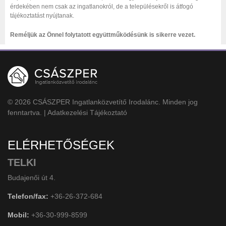
érdekében nem csak az ingatlanokról, de a településekről is átfogó
tájékoztatást nyújtanak.
Reméljük az Önnel folytatott együttműködésünk is sikerre vezet.
© 2026 CSÁSZPER Ingatlanközvetítő Irodalánc. Minden jog
fenntartva. |
Adatkezelési Tájékoztató
ELÉRHETŐSÉGEK
TELKI
Budajenői út 4.
Telefon/fax:
+36-26-372-684
Mobil:
+36-30-999-8599