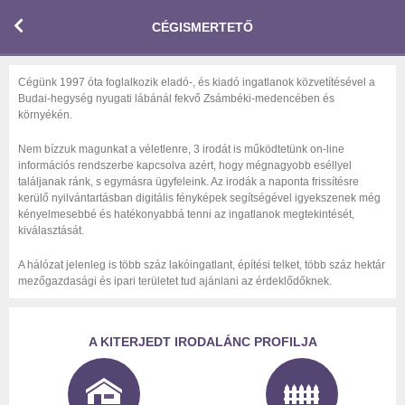
CÉGISMERTETŐ
Cégünk 1997 óta foglalkozik eladó-, és kiadó ingatlanok közvetítésével a
Budai-hegység nyugati lábánál fekvő Zsámbéki-medencében és
környékén.
Nem bízzuk magunkat a véletlenre, 3 irodát is működtetünk on-line
információs rendszerbe kapcsolva azért, hogy mégnagyobb eséllyel
találjanak ránk, s egymásra ügyfeleink. Az irodák a naponta frissítésre
kerülő nyilvántartásban digitális fényképek segítségével igyekszenek még
kényelmesebbé és hatékonyabbá tenni az ingatlanok megtekintését,
kiválasztását.
A hálózat jelenleg is több száz lakóingatlant, építési telket, több száz hektár
mezőgazdasági és ipari területet tud ajánlani az érdeklődőknek.
A KITERJEDT IRODALÁNC PROFILJA