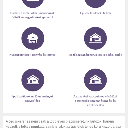
Családi házak, villák, társasházak,
Építési területek, telkek
üdülők és egyéb lakóingatlanok
Külterületi telkek (tanyák és farmok)
Mezőgazdasági területek, legelők, erdők
Ipari területek és létesítmények
Az ezekkel kapcsolatos vásárlási,
közvetítése
befektetési szaktanácsadás és
értékbecslés
A cég sikeréhez nem csak a több éves piacismeretünk tartozik, hanem
képzett, s lelkes munkatársaink is, akik az ügyfelek teljes körű kiszolgálása