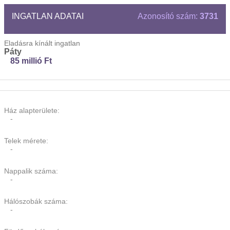
INGATLAN ADATAI
Azonosító szám:
3731
Eladásra kínált ingatlan
Páty
85 millió Ft
Ház alapterülete:
-
Telek mérete:
-
Nappalik száma:
-
Hálószobák száma:
-