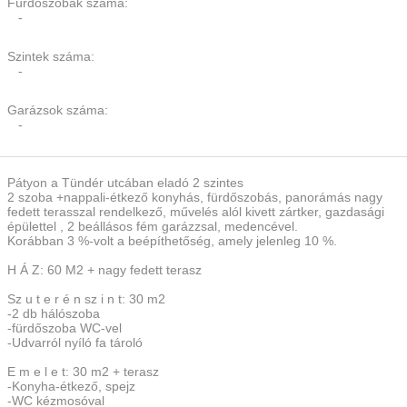
Fürdőszobák száma:
-
Szintek száma:
-
Garázsok száma:
-
Pátyon a Tündér utcában eladó 2 szintes
2 szoba +nappali-étkező konyhás, fürdőszobás, panorámás nagy
fedett terasszal rendelkező, művelés alól kivett zártker, gazdasági
épülettel , 2 beállásos fém garázzsal, medencével.
Korábban 3 %-volt a beépíthetőség, amely jelenleg 10 %.
H Á Z: 60 M2 + nagy fedett terasz
Sz u t e r é n sz i n t: 30 m2
-2 db hálószoba
-fürdőszoba WC-vel
-Udvarról nyíló fa tároló
E m e l e t: 30 m2 + terasz
-Konyha-étkező, spejz
-WC kézmosóval