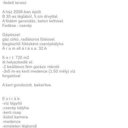
-fedett terasz
A ház 2008-ban épült.
B 30-as téglából, 5 cm drvyttal.
A födém gerendás, beton kefnivel.
Fedése : cserép
Gépészet:
gáz cirkó, radiátoros fűtéssel.
kiegészítő fűtésként cserépkályha
Á r a m ell á t á s a: 32 A
K e r t: 720 m2
itt helyezkedik el:
-2 beállásos fém garázs +tároló
-3x5 m-es kerti medence (1.50 mély) víz
forgatóval
A kert gondozott, bekerítve.
E x t r á k:
-víz lágyító
-cserép kályha
-kerti csap
-külső kamera
-medence
-emeleten légkondi