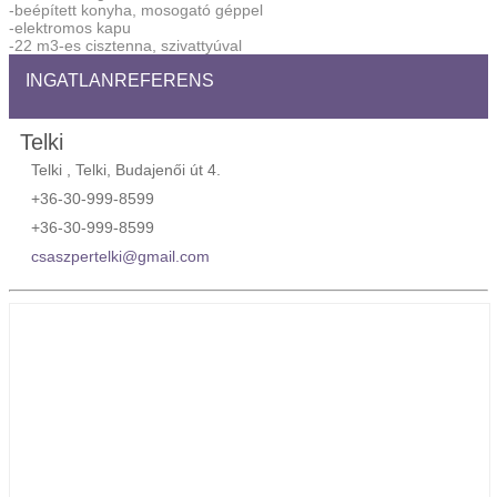
-beépített konyha, mosogató géppel
-elektromos kapu
-22 m3-es cisztenna, szivattyúval
INGATLANREFERENS
Telki
Telki , Telki, Budajenői út 4.
+36-30-999-8599
+36-30-999-8599
csaszpertelki@gmail.com